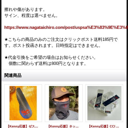
擦れや傷があります。
サイン、程度は選べません。
https://www.nagataichiro.com/post/uspsa%E3%83%9
★こちらの商品のみのご注文はクリックポスト送料185円で
す。ポスト投函されます。日時指定はできません。
★代金引換をご希望の場合はお知らせください。
個数に関わらず送料は800円となります。
関連商品
【Kenny応援】ゼストKenny用カーボンステッカー【サイン入】
【Kenny応援】ネックゲイター【TUFFプロ】
【Kenny応援】CCI Mini-Mag HP 22 LR 空プラ箱【サイン入】