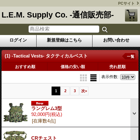
PCサイト
L.E.M. Supply Co. -通信販売部-
ログイン
新規登録はこちら
お問い合わせ
(1) -Tactical Vests- タクティカルベスト
一覧
おすすめ順
価格の安い順
売れ筋順
表示件数
:
1
2
3
次
»
ラングレム3型
92,000円
(税込)
[在庫数4点]
CRチェスト