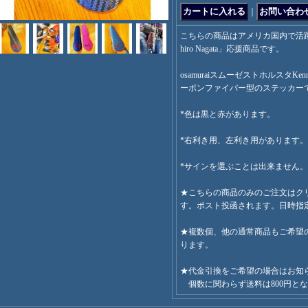
｜
こちらの商品はアメリカ国内で活躍
hiro Nagata」応援商品です。
osamuraiスムーゼストホルスタK
ーボンファイバー型のステッカー
*色は黒と赤があります。
*右利き用、左利き用があります。
*サインを選ぶことは出来ません。
★こちらの商品のみのご注文はクリ
す。ポスト投函されます。日時指
★複数個、他の通常商品もご希望の
ります。
★代金引換をご希望の場合はお知
個数に関わらず送料は800円と