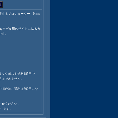
するプロシューター「Kens
ennyモデル用のサイドに貼るカ
です。
ックポスト送料185円で
定はできません。
場合は、送料は800円にな
らせください。
なります。