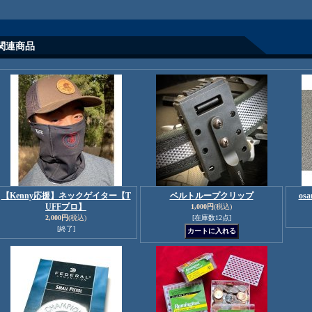
関連商品
【Kenny応援】ネックゲイター【T
ベルトループクリップ
os
UFFプロ】
1,000円
(税込)
2,000円
(税込)
[在庫数12点]
[終了]