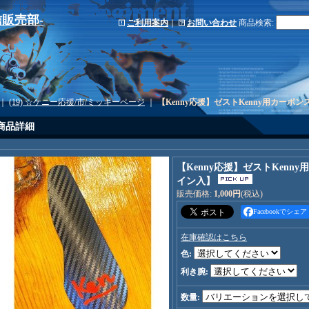
-通信販売部-
ご利用案内
｜
お問い合わせ
商品検索
:
｜
(19) ☆ケニー応援/市/ミッキーページ
｜
【Kenny応援】ゼストKenny用カーボ
商品詳細
【Kenny応援】ゼストKenn
イン入】
販売価格
:
1,000円
(税込)
Facebookでシェア
在庫確認はこちら
色
:
利き腕
:
数量
: