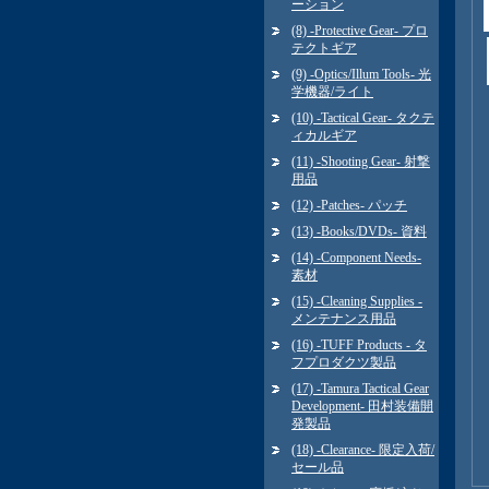
ーション
(8) -Protective Gear- プロ
テクトギア
(9) -Optics/Illum Tools- 光
学機器/ライト
(10) -Tactical Gear- タクテ
ィカルギア
(11) -Shooting Gear- 射撃
用品
(12) -Patches- パッチ
(13) -Books/DVDs- 資料
(14) -Component Needs-
素材
(15) -Cleaning Supplies -
メンテナンス用品
(16) -TUFF Products - タ
フプロダクツ製品
(17) -Tamura Tactical Gear
Development- 田村装備開
発製品
(18) -Clearance- 限定入荷/
セール品