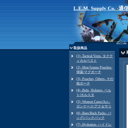
L.E.M. Supply Co. 
ホーム
取扱商品
(1) -Tactical Vests- タクテ
ィカルベスト
(2) -Mag/Ammo Pouches-
弾薬/マグポーチ
(3) -Pouches, Others- その
他ポーチ
(4) -Belts, Holsters- ベル
ト/ホルスタ
(5) -Weapon Cases/Acc.-
ガンケース/アクセサリ
(6) -Bags/Back Packs- バ
ッグ/バックパック
(7) -Hydration- ハイドレ