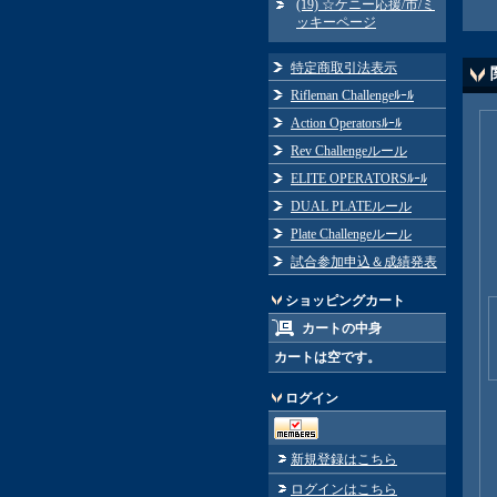
(19) ☆ケニー応援/市/ミ
ッキーページ
特定商取引法表示
Rifleman Challengeﾙｰﾙ
Action Operatorsﾙｰﾙ
Rev Challengeルール
ELITE OPERATORSﾙｰﾙ
DUAL PLATEルール
Plate Challengeルール
試合参加申込＆成績発表
ショッピングカート
カートの中身
カートは空です。
ログイン
新規登録はこちら
ログインはこちら