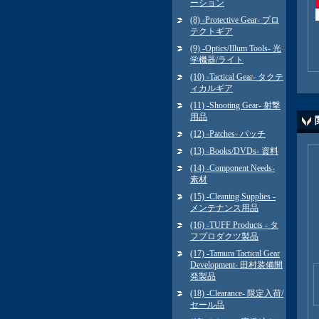
ーション
(8) -Protective Gear- プロ
テクトギア
(9) -Optics/Illum Tools- 光
学機器/ライト
(10) -Tactical Gear- タクテ
ィカルギア
(11) -Shooting Gear- 射撃
用品
(12) -Patches- パッチ
(13) -Books/DVDs- 資料
(14) -Component Needs-
素材
(15) -Cleaning Supplies -
メンテナンス用品
(16) -TUFF Products - タ
フプロダクツ製品
(17) -Tamura Tactical Gear
Development- 田村装備開
発製品
(18) -Clearance- 限定入荷/
セール品