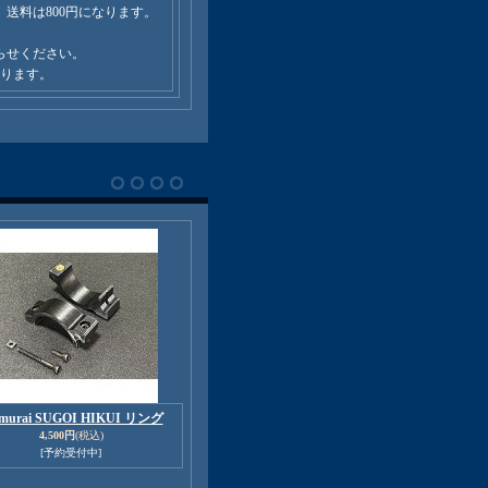
送料は800円になります。
らせください。
なります。
amurai SUGOI HIKUI リング
4,500円
(税込)
[予約受付中]