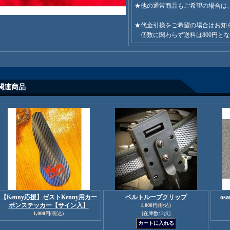
★他の通常商品もご希望の場合は、
★代金引換をご希望の場合はお知
個数に関わらず送料は800円と
関連商品
【Kenny応援】ゼストKenny用カー
ベルトループクリップ
os
ボンステッカー【サイン入】
1,000円
(税込)
1,000円
(税込)
[在庫数12点]