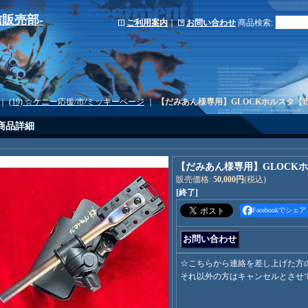
-通信販売部-
ご利用案内
｜
お問い合わせ
商品検索
:
｜
(19) ☆ケニー応援/市/ミッキーページ
｜
【だみあん様専用】GLOCKホルスタ【
商品詳細
【だみあん様専用】GLOCK
販売価格
:
50,000円
(税込)
[終了]
Facebookでシェア
☆こちらから連絡を差し上げた方
それ以外の方はキャンセルとさせ