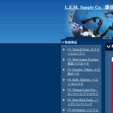
L.E.M. Supply Co. 
ホーム
取扱商品
(1) -Tactical Vests- タクテ
ィカルベスト
(2) -Mag/Ammo Pouches-
弾薬/マグポーチ
(3) -Pouches, Others- その
他ポーチ
(4) -Belts, Holsters- ベル
ト/ホルスタ
(5) -Weapon Cases/Acc.-
ガンケース/アクセサリ
(6) -Bags/Back Packs- バ
ッグ/バックパック
(7) -Hydration- ハイドレ