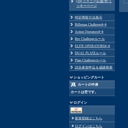
(19) ☆ケニー応援/市/ミ
ッキーページ
特定商取引法表示
Rifleman Challengeﾙｰﾙ
Action Operatorsﾙｰﾙ
Rev Challengeルール
ELITE OPERATORSﾙｰﾙ
DUAL PLATEルール
Plate Challengeルール
試合参加申込＆成績発表
ショッピングカート
カートの中身
カートは空です。
ログイン
新規登録はこちら
ログインはこちら