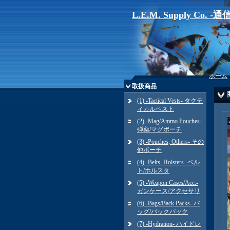
L.E.M. Supply Co. 
ホーム
取扱商品
(1) -Tactical Vests- タクテ
ィカルベスト
(2) -Mag/Ammo Pouches-
弾薬/マグポーチ
(3) -Pouches, Others- その
他ポーチ
(4) -Belts, Holsters- ベル
ト/ホルスタ
(5) -Weapon Cases/Acc.-
ガンケース/アクセサリ
(6) -Bags/Back Packs- バ
ッグ/バックパック
(7) -Hydration- ハイドレ