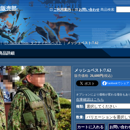
-通信販売部-
ご利用案内
｜
お問い合わせ
商品検索
:
｜
(1) -Tactical Vests- タクティカルベスト
｜
メッシュベスト/7.62
商品詳細
メッシュベスト/7.62
販売価格
:
26,600円
(税込)
Facebookでシェア
オプションにより価格が変わる場合もあ
在庫確認はこちら
種類
:
数量
:
｜