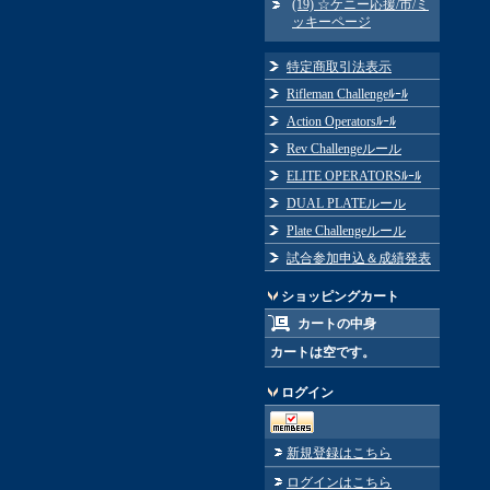
(19) ☆ケニー応援/市/ミ
ッキーページ
特定商取引法表示
Rifleman Challengeﾙｰﾙ
Action Operatorsﾙｰﾙ
Rev Challengeルール
ELITE OPERATORSﾙｰﾙ
DUAL PLATEルール
Plate Challengeルール
試合参加申込＆成績発表
ショッピングカート
カートの中身
カートは空です。
ログイン
新規登録はこちら
ログインはこちら