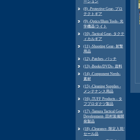
ーション
(8) -Protective Gear- プロ
テクトギア
(9) -Optics/Illum Tools- 光
学機器/ライト
(10) -Tactical Gear- タクテ
ィカルギア
(11) -Shooting Gear- 射撃
用品
(12) -Patches- パッチ
(13) -Books/DVDs- 資料
(14) -Component Needs-
素材
(15) -Cleaning Supplies -
メンテナンス用品
(16) -TUFF Products - タ
フプロダクツ製品
(17) -Tamura Tactical Gear
Development- 田村装備開
発製品
(18) -Clearance- 限定入荷/
セール品