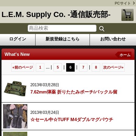
PCサイト
L.E.M. Supply Co. -通信販売部-
ログイン
新規登録はこちら
お問い合わせ
What's New
ホーム
...
|
|
|
|
«
前のページ
1
5
6
7
8
次のページ
»
2013年03月28日
7.62mm弾薬 折りたたみポーチ/バックル留
2013年03月24日
☆セール中☆TUFF M4ダブルマグパウチ