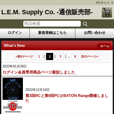
PCサイト
L.E.M. Supply Co. -通信販売部-
ログイン
新規登録はこちら
お問い合わせ
What's New
ホーム
|
|
|
...
«
前のページ
1
2
3
8
次のページ
»
2023年01月29日
ログイン会員専用商品ページ新設しました
2022年12月14日
第3回RCと第9回PC@BATON Range開催しまし
た