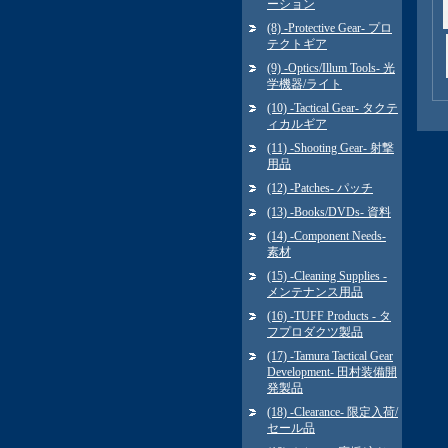
ーション
(8) -Protective Gear- プロ
テクトギア
(9) -Optics/Illum Tools- 光
学機器/ライト
(10) -Tactical Gear- タクテ
ィカルギア
(11) -Shooting Gear- 射撃
用品
(12) -Patches- パッチ
(13) -Books/DVDs- 資料
(14) -Component Needs-
素材
(15) -Cleaning Supplies -
メンテナンス用品
(16) -TUFF Products - タ
フプロダクツ製品
(17) -Tamura Tactical Gear
Development- 田村装備開
発製品
(18) -Clearance- 限定入荷/
セール品