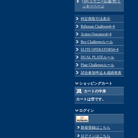
(19) ☆ケニー応援/市/ミ
ッキーページ
特定商取引法表示
Rifleman Challengeﾙｰﾙ
Action Operatorsﾙｰﾙ
Rev Challengeルール
ELITE OPERATORSﾙｰﾙ
DUAL PLATEルール
Plate Challengeルール
試合参加申込＆成績発表
ショッピングカート
カートの中身
カートは空です。
ログイン
新規登録はこちら
ログインはこちら