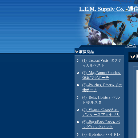
L.E.M. Supply Co. 
ホーム
取扱商品
(1) -Tactical Vests- タクテ
ィカルベスト
(2) -Mag/Ammo Pouches-
弾薬/マグポーチ
(3) -Pouches, Others- その
他ポーチ
(4) -Belts, Holsters- ベル
ト/ホルスタ
(5) -Weapon Cases/Acc.-
ガンケース/アクセサリ
(6) -Bags/Back Packs- バ
ッグ/バックパック
(7) -Hydration- ハイドレ