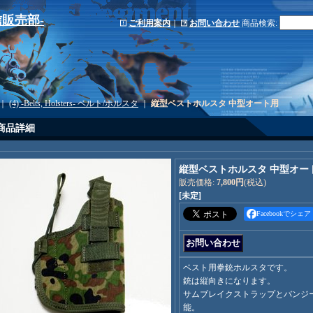
-通信販売部-
ご利用案内
｜
お問い合わせ
商品検索
:
｜
(4) -Belts, Holsters- ベルト/ホルスタ
｜
縦型ベストホルスタ 中型オート用
商品詳細
縦型ベストホルスタ 中型オー
販売価格
:
7,800円
(税込)
[未定]
Facebookでシェア
ベスト用拳銃ホルスタです。
銃は縦向きになります。
サムブレイクストラップとバンジ
能。