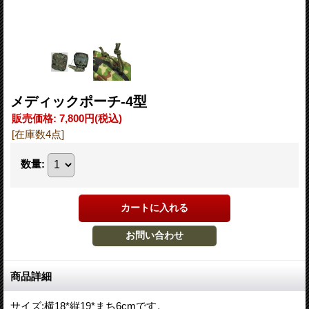
メディックポーチ-4型
販売価格
:
7,800円
(税込)
[在庫数4点]
数量
:
商品詳細
サイズ:横18*縦19*まち6cmです。