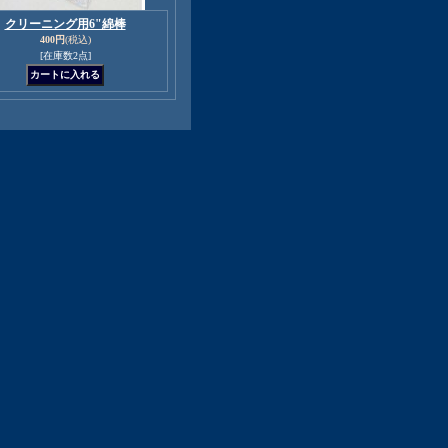
クリーニング用6"綿棒
400円
(税込)
[在庫数2点]