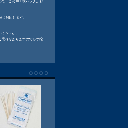
で、この1000枚パックがお
m口径に対応します。
でください。
る恐れがありますので必ず捨