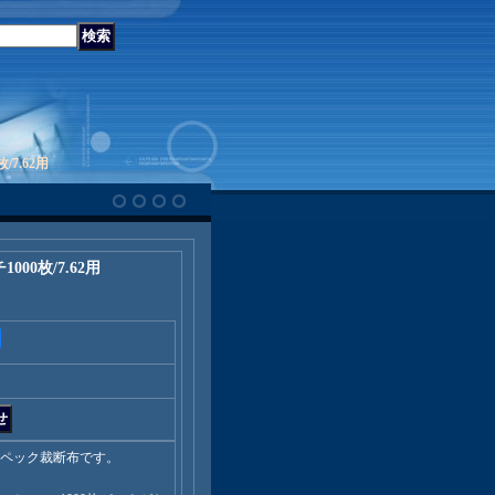
/7.62用
000枚/7.62用
スペック裁断布です。