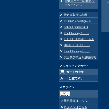
(19) ☆ケニー応援/市/ミ
ッキーページ
特定商取引法表示
Rifleman Challengeﾙｰﾙ
Action Operatorsﾙｰﾙ
Rev Challengeルール
ELITE OPERATORSﾙｰﾙ
DUAL PLATEルール
Plate Challengeルール
試合参加申込＆成績発表
ショッピングカート
カートの中身
カートは空です。
ログイン
新規登録はこちら
ログインはこちら