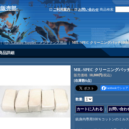
-通信販売部-
ご利用案内
｜
お問い合わせ
商品検索
:
｜
(15) -Cleaning Supplies - メンテナンス用品
｜
MIL-SPEC クリーニングパッチ1000枚
商品詳細
MIL-SPEC クリーニングパッチ1
販売価格
:
10,800円
(税込)
[在庫数6点]
Facebookでシェア
数量
:
｜
銃身内専用100％コットンのミル