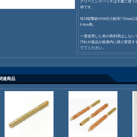
クリーニングパッチは大量に使うの
得です。
M24狙撃銃や64式小銃等7.62m
6.4cm角。
一度使用した布の再利用はしない
汚れや薬品が銃身内に残り変質す
ててください。
関連商品