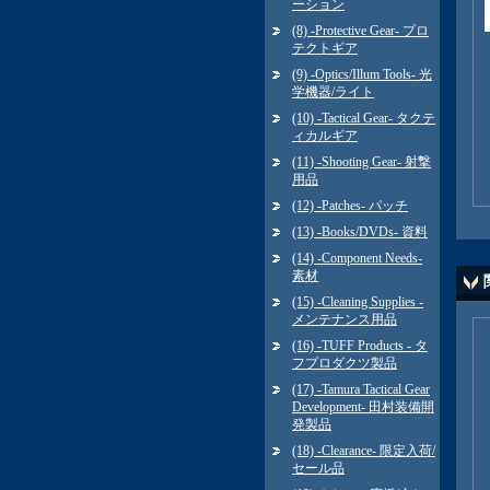
ーション
(8) -Protective Gear- プロ
テクトギア
(9) -Optics/Illum Tools- 光
学機器/ライト
(10) -Tactical Gear- タクテ
ィカルギア
(11) -Shooting Gear- 射撃
用品
(12) -Patches- パッチ
(13) -Books/DVDs- 資料
(14) -Component Needs-
素材
(15) -Cleaning Supplies -
メンテナンス用品
(16) -TUFF Products - タ
フプロダクツ製品
(17) -Tamura Tactical Gear
Development- 田村装備開
発製品
(18) -Clearance- 限定入荷/
セール品