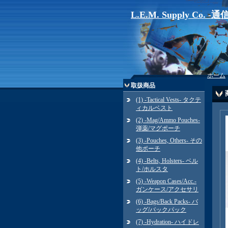
L.E.M. Supply Co. 
ホーム
取扱商品
(1) -Tactical Vests- タクテ
ィカルベスト
(2) -Mag/Ammo Pouches-
弾薬/マグポーチ
(3) -Pouches, Others- その
他ポーチ
(4) -Belts, Holsters- ベル
ト/ホルスタ
(5) -Weapon Cases/Acc.-
ガンケース/アクセサリ
(6) -Bags/Back Packs- バ
ッグ/バックパック
(7) -Hydration- ハイドレ