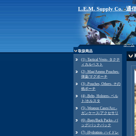
L.E.M. Supply Co. 
ホーム
取扱商品
(1) -Tactical Vests- タクテ
ィカルベスト
(2) -Mag/Ammo Pouches-
弾薬/マグポーチ
(3) -Pouches, Others- その
他ポーチ
(4) -Belts, Holsters- ベル
ト/ホルスタ
(5) -Weapon Cases/Acc.-
ガンケース/アクセサリ
(6) -Bags/Back Packs- バ
ッグ/バックパック
(7) -Hydration- ハイドレ