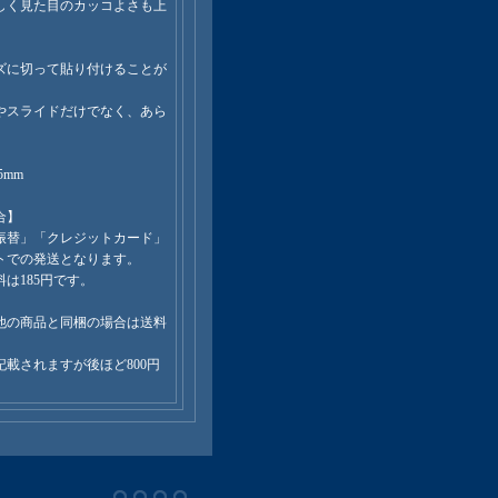
しく見た目のカッコよさも上
ズに切って貼り付けることが
やスライドだけでなく、あら
5mm
合】
振替」「クレジットカード」
トでの発送となります。
は185円です。
他の商品と同梱の場合は送料
記載されますが後ほど800円