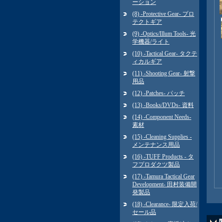
ーション
(8) -Protective Gear- プロ
テクトギア
(9) -Optics/Illum Tools- 光
学機器/ライト
(10) -Tactical Gear- タクテ
ィカルギア
(11) -Shooting Gear- 射撃
用品
(12) -Patches- パッチ
(13) -Books/DVDs- 資料
(14) -Component Needs-
素材
(15) -Cleaning Supplies -
メンテナンス用品
(16) -TUFF Products - タ
フプロダクツ製品
(17) -Tamura Tactical Gear
Development- 田村装備開
発製品
(18) -Clearance- 限定入荷/
セール品