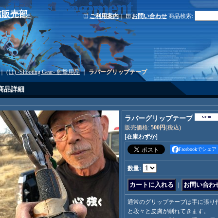
-通信販売部-
ご利用案内
｜
お問い合わせ
商品検索
:
｜
(11) -Shooting Gear- 射撃用品
｜
ラバーグリップテープ
商品詳細
ラバーグリップテープ
販売価格
:
500円
(税込)
[在庫わずか]
Facebookでシェア
数量
:
｜
通常のグリップテープは手に張り
と段々と皮膚が削れてきます。