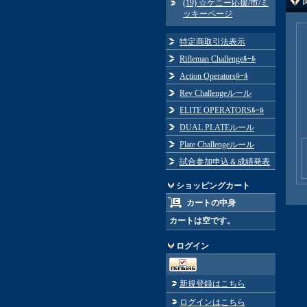
(19) ☆ケニー応援/市/ミ
ッキーページ
特定商取引法表示
Rifleman Challengeﾙｰﾙ
Action Operatorsﾙｰﾙ
Rev Challengeルール
ELITE OPERATORSﾙｰﾙ
DUAL PLATEルール
Plate Challengeルール
試合参加申込＆成績発表
ショッピングカート
カートの中身
カートは空です。
ログイン
新規登録はこちら
ログインはこちら