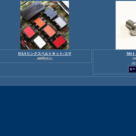
DAAリンクスベルトキット:コマ
M4
400円
(税込)
15
[