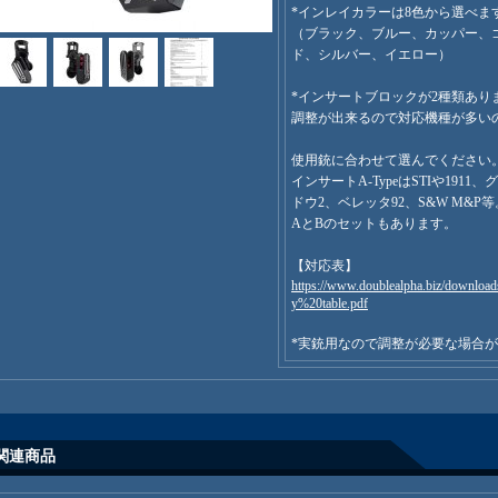
*インレイカラーは8色から選べま
（ブラック、ブルー、カッパー、
ド、シルバー、イエロー）
*インサートブロックが2種類あり
調整が出来るので対応機種が多い
使用銃に合わせて選んでください
インサートA-TypeはSTIや1911、
ドウ2、ベレッタ92、S&W M&P等
AとBのセットもあります。
【対応表】
https://www.doublealpha.biz/download
y%20table.pdf
*実銃用なので調整が必要な場合
関連商品