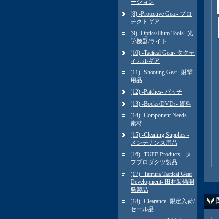
ーション
(8) -Protective Gear- プロ
テクトギア
(9) -Optics/Illum Tools- 光
学機器/ライト
(10) -Tactical Gear- タクテ
ィカルギア
(11) -Shooting Gear- 射撃
用品
(12) -Patches- パッチ
(13) -Books/DVDs- 資料
(14) -Component Needs-
素材
(15) -Cleaning Supplies -
メンテナンス用品
(16) -TUFF Products - タ
フプロダクツ製品
(17) -Tamura Tactical Gear
Development- 田村装備開
発製品
(18) -Clearance- 限定入荷/
セール品