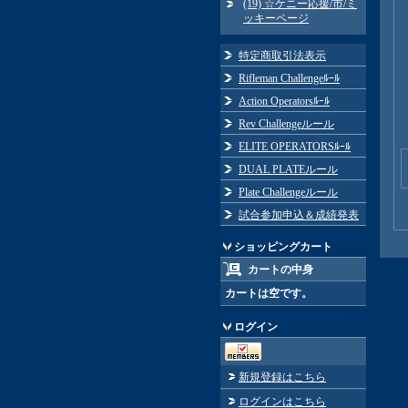
(19) ☆ケニー応援/市/ミ
ッキーページ
特定商取引法表示
Rifleman Challengeﾙｰﾙ
Action Operatorsﾙｰﾙ
Rev Challengeルール
ELITE OPERATORSﾙｰﾙ
DUAL PLATEルール
Plate Challengeルール
試合参加申込＆成績発表
ショッピングカート
カートの中身
カートは空です。
ログイン
新規登録はこちら
ログインはこちら