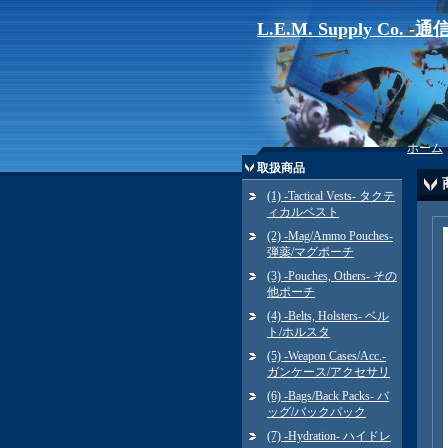
L.E.M. Supply Co. 
ホーム
取扱商品
(1) -Tactical Vests- タクテ
ィカルベスト
(2) -Mag/Ammo Pouches-
弾薬/マグポーチ
(3) -Pouches, Others- その
他ポーチ
(4) -Belts, Holsters- ベル
ト/ホルスタ
(5) -Weapon Cases/Acc.-
ガンケース/アクセサリ
(6) -Bags/Back Packs- バ
ッグ/バックパック
(7) -Hydration- ハイドレ