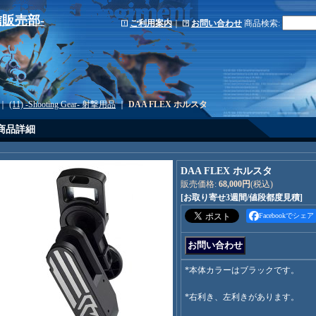
-通信販売部-
ご利用案内
｜
お問い合わせ
商品検索
:
｜
(11) -Shooting Gear- 射撃用品
｜
DAA FLEX ホルスタ
商品詳細
DAA FLEX ホルスタ
販売価格
:
68,000円
(税込)
[お取り寄せ3週間/値段都度見積]
Facebookでシェア
*本体カラーはブラックです。
*右利き、左利きがあります。