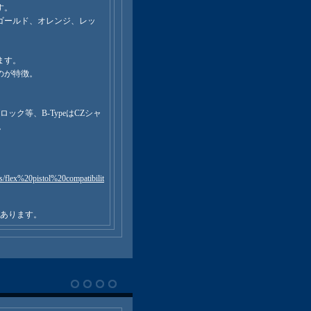
す。
ゴールド、オレンジ、レッ
ます。
のが特徴。
。
グロック等、B-TypeはCZシャ
。
s/flex%20pistol%20compatibilit
があります。