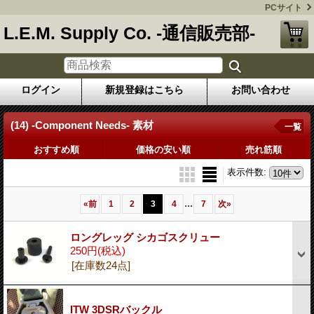
PCサイト
L.E.M. Supply Co. -通信販売部-
ログイン
新規登録はこちら
お問い合わせ
(14) -Component Needs- 素材
一覧
おすすめ順
価格の安い順
売れ筋順
表示件数
:
...
«
前
1
2
3
4
7
次
»
ロングレッグ シカゴスクリュー
250円
(税込)
[在庫数24点]
ITW 3DSRバックル